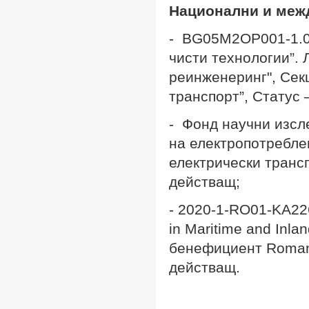
Национални и меж
- BG05M2OP001-1.0
чисти технологии”.
реинженеринг", Сек
транспорт”, Статус 
- Фонд научни изсл
на електропотребле
електрически транс
действащ;
-
2020-1-RO01-KA226-
in Maritime and Inla
бенефициент Romania
действащ.