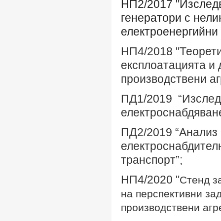
НП2/2017
"Изследв
генератори с
нели
електроенергийни 
НП4/2018 "Теорет
експлоатацията и
производствени аг
ПД1/2019 “Изслед
електроснабдяване
ПД2/2019 “Анализ 
електроснабдителн
транспорт”;
НП4/2020 "
Стенд з
на перспективни за
производствени агре