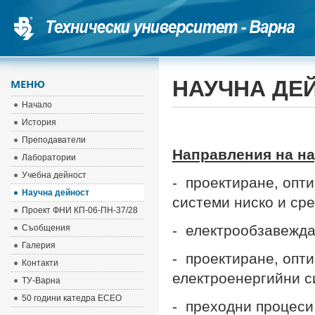
НАУЧНА ДЕ
МЕНЮ
Начало
История
Преподаватели
Направления на на
Лаборатории
Учебна дейност
- проектиране, опт
Научна дейност
системи ниско и ср
Проект ФНИ КП-06-ПН-37/28
- електрообзавежда
Съобщения
Галерия
- проектиране, опт
Контакти
електроенергийни с
ТУ-Варна
50 години катедра ЕСЕО
- преходни процеси