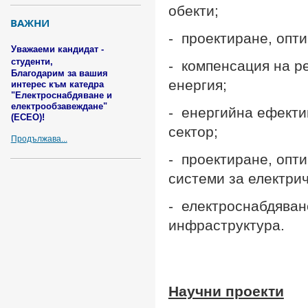
обекти;
ВАЖНИ
- проектиране, опт
Уважаеми кандидат -
студенти,
- компенсация на ре
Благодарим за вашия
енергия;
интерес към катедра
"Електроснабдяване и
електрообзавеждане"
- енергийна ефекти
(ECEO)!
сектор;
Продължава...
- проектиране, опт
системи за електрич
- електроснабдяван
инфраструктура.
Научни проекти