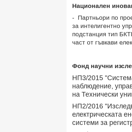
Национален инова
- Партньори пo про
за интелигентно уп
подстанция тип БКТ
част от гъвкави еле
Фонд научни изсле
НП3/2015 "Систем
наблюдение, упра
на Технически уни
НП2/2016 "Изследв
електрическата ен
системи за регист