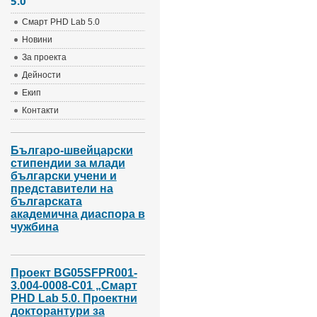
5.0
Смарт PHD Lab 5.0
Новини
За проекта
Дейности
Екип
Контакти
Българо-швейцарски
стипендии за млади
български учени и
представители на
българската
академична диаспора в
чужбина
Проект BG05SFPR001-
3.004-0008-С01 „Смарт
PHD Lab 5.0. Проектни
докторантури за