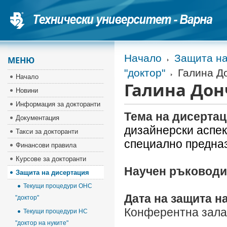
Начало
Защита на
МЕНЮ
"доктор"
Галина Д
Начало
Галина Дон
Новини
Информация за докторанти
Тема на дисертац
Документация
дизайнерски аспек
Такси за докторанти
специално предна
Финансови правила
Курсове за докторанти
Научен ръководи
Защита на дисертация
Текущи процедури ОНС
Дата на защита н
"доктор"
Конферентна зала
Текущи процедури НС
"доктор на нуките"