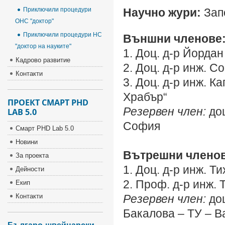
Приключили процедури
Научно жури:
Зап
ОНС "доктор"
Приключили процедури НС
Външни членове
"доктор на науките"
1. Доц. д-р Йорда
Кадрово развитие
2. Доц. д-р инж. 
Контакти
3. Доц. д-р инж. 
Храбър“
ПРОЕКТ СМАРТ PHD
Резервен член:
доц
LAB 5.0
София
Смарт PHD Lab 5.0
Новини
Вътрешни членов
За проекта
1. Доц. д-р инж. 
Дейности
2. Проф. д-р инж.
Екип
Контакти
Резервен член:
доц
Бакалова – ТУ – В