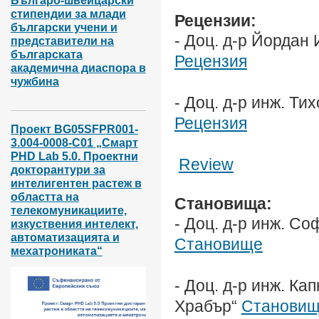
Българо-швейцарски
стипендии за млади
Рецензии:
български учени и
-
Доц. д-р Йордан 
представители на
българската
Рецензия
академична диаспора в
чужбина
-
Доц. д-р инж. Ти
Рецензия
Проект BG05SFPR001-
3.004-0008-С01 „Смарт
PHD Lab 5.0. Проектни
Review
докторантури за
интелигентен растеж в
областта на
Становища:
телекомуникациите,
-
Доц. д-р инж. Со
изкуствения интелект,
автоматизацията и
Становище
мехатрониката“
- Доц. д-р инж. К
Храбър“
Станови