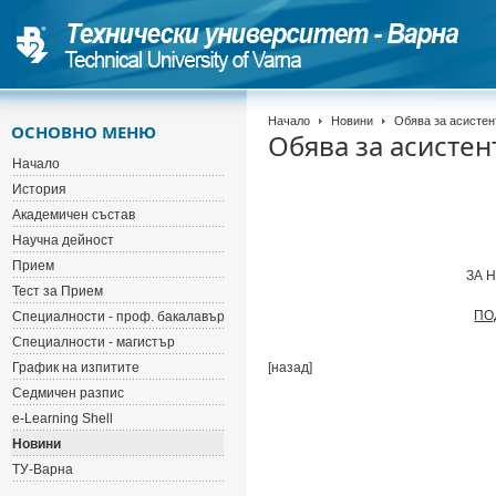
Начало
Новини
Обява за асистен
ОСНОВНО МЕНЮ
Обява за асистен
Начало
История
Академичен състав
Научна дейност
Прием
ЗА 
Тест за Прием
ПО
Специалности - проф. бакалавър
Специалности - магистър
График на изпитите
[назад]
Седмичен разпис
e-Learning Shell
Новини
ТУ-Варна