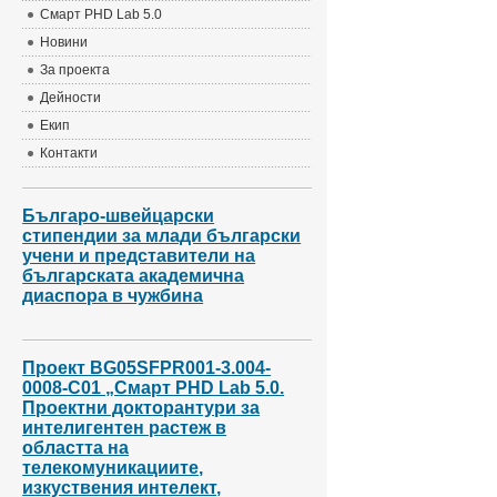
Смарт PHD Lab 5.0
Новини
За проекта
Дейности
Екип
Контакти
Българо-швейцарски
стипендии за млади български
учени и представители на
българската академична
диаспора в чужбина
Проект BG05SFPR001-3.004-
0008-С01 „Смарт PHD Lab 5.0.
Проектни докторантури за
интелигентен растеж в
областта на
телекомуникациите,
изкуствения интелект,