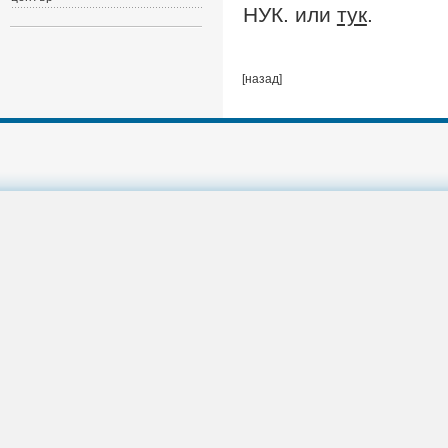
НУК. или
тук
.
[назад]