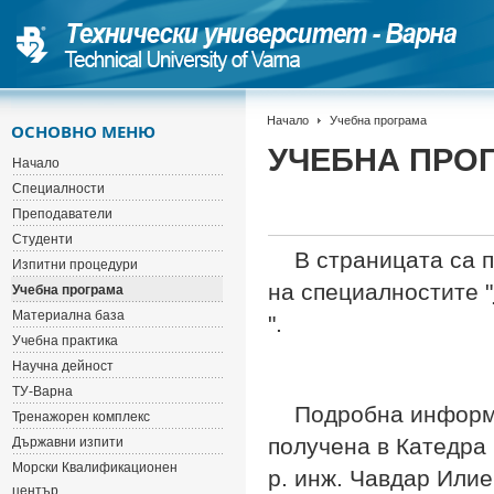
Начало
Учебна програма
ОСНОВНО МЕНЮ
УЧЕБНА ПРО
Начало
Специалности
Преподаватели
Студенти
В страницата са п
Изпитни процедури
на специалностите "
Учебна програма
Материална база
".
Учебна практика
Научна дейност
ТУ-Варна
Подробна информац
Тренажорен комплекс
получена в Катедра
Държавни изпити
Морски Квалификационен
р. инж. Чавдар Или
център