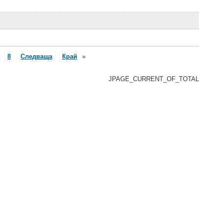
8
Следваща
Край
»
JPAGE_CURRENT_OF_TOTAL