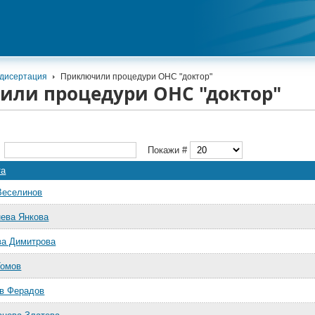
 дисертация
Приключили процедури ОНС "доктор"
или процедури ОНС "доктор"
е
Покажи #
та
Веселинов
нева Янкова
ва Димитрова
Томов
ов Ферадов