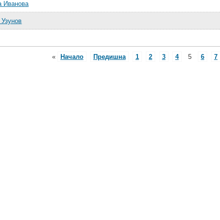
а Иванова
 Узунов
«
Начало
Предишна
1
2
3
4
5
6
7