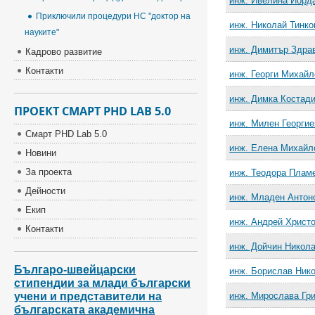
инж. Ивелина Йорд
Приключили процедури НС "доктор на
инж. Николай Тинко
науките"
инж. Димитър Здра
Кадрово развитие
Контакти
инж. Георги Михай
инж. Димка Костад
ПРОЕКТ СМАРТ PHD LAB 5.0
инж. Милен Георгие
Смарт PHD Lab 5.0
инж. Елена Михайл
Новини
За проекта
инж. Теодора Плам
Дейности
инж. Младен Антон
Екип
инж. Андрей Христ
Контакти
инж. Дойчин Никол
Българо-швейцарски
инж. Борислав Ник
стипендии за млади български
учени и представители на
инж. Мирослава Гр
българската академична