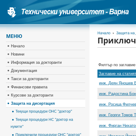
Начало
Защита на
МЕНЮ
Приключ
Начало
Новини
Информация за докторанти
Филтър по заглави
Документация
Заглавие на статия
Такси за докторанти
инж. Деян Яношев 
Финансови правила
инж. Радостина Бо
Курсове за докторанти
Защита на дисертация
инж. Росица Филче
Текущи процедури ОНС "доктор"
инж. Георги Томов 
Текущи процедури НС "доктор на
инж. Фирган Нихат
нуките"
Приключили процедури ОНС "доктор"