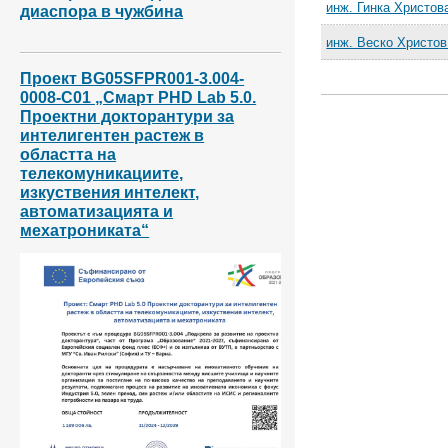
инж. Гинка Христов
диаспора в чужбина
инж. Веско Христов
Проект BG05SFPR001-3.004-
0008-С01 „Смарт PHD Lab 5.0.
Проектни докторантури за
интелигентен растеж в
областта на
телекомуникациите,
изкуствения интелект,
автоматизацията и
мехатрониката“